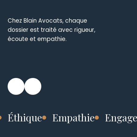
Chez Blain Avocats, chaque
No
dossier est traité avec rigueur,
se
écoute et empathie.
co
en
su
pr
Éthique
Empathie
Engage